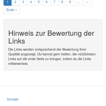
Aktuelle
1
Seite
2
Seite
3
Seite
4
Seite
5
Seite
6
Seite
7
Seite
8
Seite
9
…
Nächste
››
Seite
Seite
Letzte
Ende »
Seite
Hinweis zur Bewertung der
Links
Die Links werden entsprechend der Bewertung ihrer
Qualität angezeigt. Du kannst gern helfen, die nützlichsten
Links auf die erste Seite zu bringen, indem du die Links
mitbewertest.
Kontakt
Fußzeilenmenü