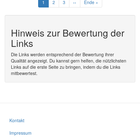
Aktuelle
1
Seite
2
Seite
3
Nächste
››
Letzte
Ende »
Seite
Seite
Seite
Hinweis zur Bewertung der
Links
Die Links werden entsprechend der Bewertung ihrer
Qualität angezeigt. Du kannst gern helfen, die nützlichsten
Links auf die erste Seite zu bringen, indem du die Links
mitbewertest.
Kontakt
Fußzeilenmenü
Impressum